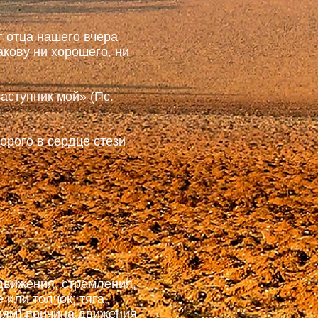
г отца нашего вчера
акову ни хорошего, ни
аступник мой» (Пс.
орого в сердце стези
движения, стремления,
или толчок; тяга,
виям) причина движения