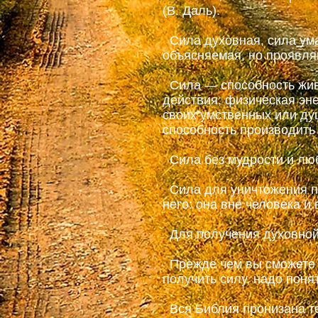
(В. Даль).
Сила духовная, сила ума,
объясняемая, но проявля
Сила — способность жив
действия; физическая эне
своих умственных или душ
способность производить 
Сила без мудрости и люб
Сила для уничтожения по
него: она вне человека и
Для получения духовной
Прежде чем вы сможете с
получить силу, надо поня
Вся Библия пронизана те