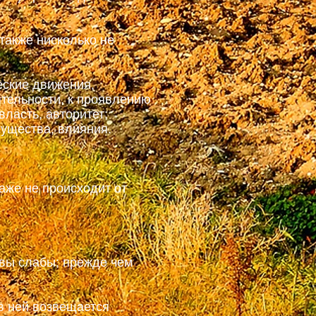
также нисколько не
ские движения,
ятельности, к проявлению
власть, авторитет;
гущества, влияния.
аже не происходит от
 вы слабы; прежде чем
в ней возвещается