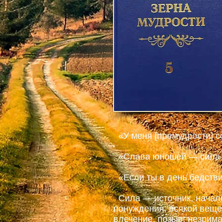
«У меня [премудрости] со
«Слава юношей — сила их
«Если ты в день бедствия
Сила — источник, начало
понуждения, всякой вещес
влечение, позыв; незрим