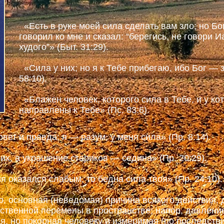
«Есть в руке моей сила сделать вам зло; но Бо
говорил ко мне и сказал: “берегись, не говори И
худого”» (Быт. 31:29).
«Сила у них; но я к Тебе прибегаю, ибо Бог — з
58:10).
«Блажен человек, которого сила в Тебе, и у кот
направлены к Тебе» (Пс. 83:6).
вет и правда; я — разум, у меня сила» (Пр. 8:14).
, а украшение стариков — седина» (Пр. 20:29).
 оказался слабым, то бедна сила твоя» (Пр. 24:10).
, основная (неведомая) причина всякого действия, 
твенной перемены в пространстве; напор, давление 
ая, но покорная человеку и измеримая (по последст