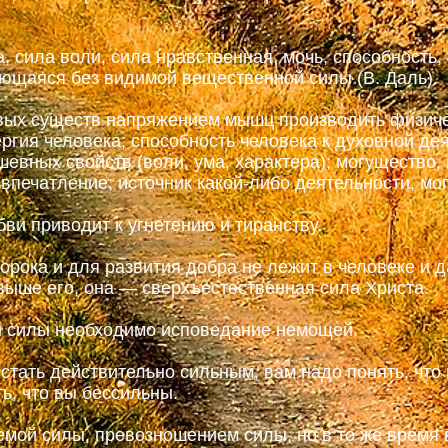
 сила воли, сила нравственная, мочь, способность, 
ющаяся без видимой вещественной силы (В. Даль).
ых существ напряжением мышц производить физиче
ргия человека; способность человека к духовной де
евных свойств (воли, ума, характера); могущество, 
впечатление; источник какой-либо деятельности, мо
ви приводит к угнетению и тиранству.
рока и для развития добра не лежит в человеке и д
 выше его, она — сверхъестественная сила Христа.
 силы необходимо исповедание немощей.
тать действительно сильным, вам надо понять, что
ть, что вы бессильны.
мой силы, превозношением силы, но в то же время 