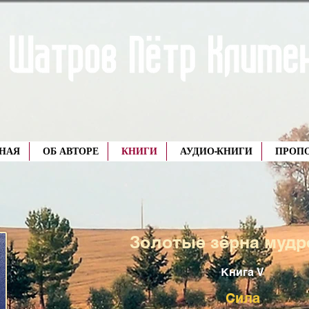
ВНАЯ
ОБ АВТОРЕ
КНИГИ
АУДИО-КНИГИ
ПРОПОВ
Золотые зёрна муд
Книга V
Сила