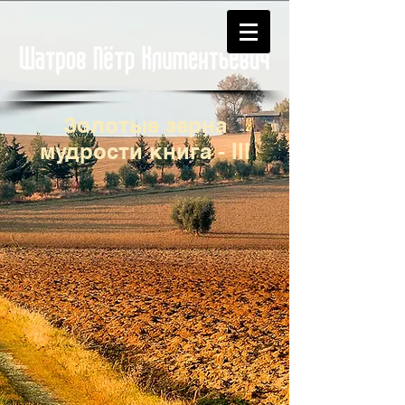
Золотые зерна
мудрости книга - III